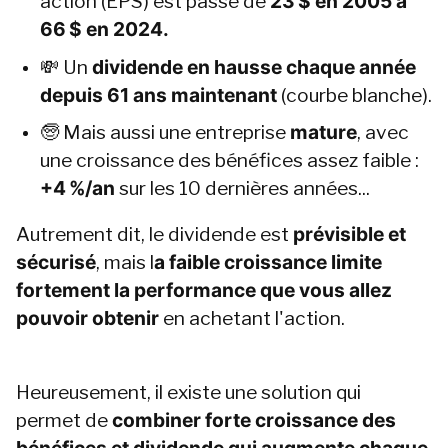
action (EPS) est passé de 
23 $ en 2005 à 
66 $ en 2024.
💸 Un 
dividende en hausse chaque année 
depuis 61 ans maintenant
 (courbe blanche).
🧓 Mais aussi une entreprise 
mature
, avec 
une croissance des bénéfices assez faible : 
+4 %/an
 sur les 10 dernières années...
Autrement dit,
le dividende est 
prévisible et 
sécurisé
, mais l
a faible croissance limite 
fortement la performance que vous allez 
pouvoir obtenir 
en achetant l'action.
Heureusement, il existe une solution qui 
permet de 
combiner forte croissance des 