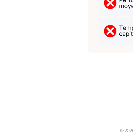
©
202