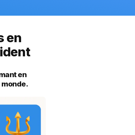
 en 
ident
rmant en 
u monde.